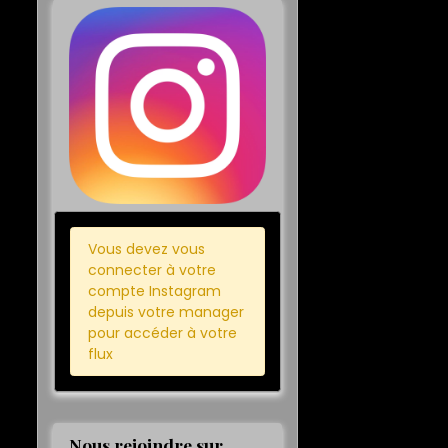
Vous devez vous
connecter à votre
compte Instagram
depuis votre manager
pour accéder à votre
flux
Nous rejoindre sur