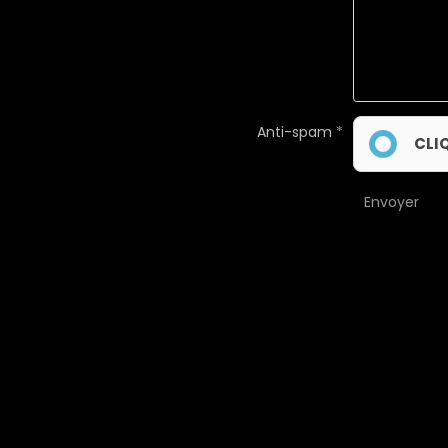
Anti-spam
CLI
Envoyer